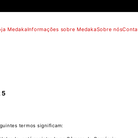
oja Medaka
Informações sobre Medaka
Sobre nós
Conta
25
guintes termos significam: