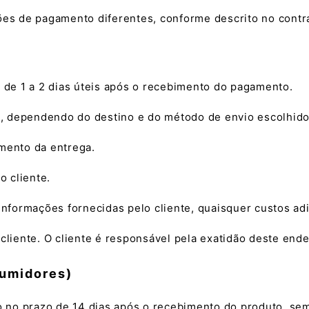
ções de pagamento diferentes, conforme descrito no contr
o de 1 a 2 dias úteis após o recebimento do pagamento.
io, dependendo do destino e do método de envio escolhido 
omento da entrega.
o cliente.
 informações fornecidas pelo cliente, quaisquer custos ad
 cliente. O cliente é responsável pela exatidão deste end
sumidores)
to no prazo de 14 dias após o recebimento do produto, sem