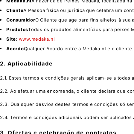
Medaka.nl
A Fazenda de Peixes Medaka, localizada na 
Cliente
A Pessoa física ou jurídica que celebra um con
Consumidor
O Cliente que age para fins alheios à sua 
Produtos
Todos os produtos alimentícios para peixes 
Site
:
www.medaka.nl
Acordo
Qualquer Acordo entre a Medaka.nl e o cliente.
2. Aplicabilidade
2.1. Estes termos e condições gerais aplicam-se a todas 
2.2. Ao efetuar uma encomenda, o cliente declara que c
2.3. Quaisquer desvios destes termos e condições só ser
2.4. Termos e condições adicionais podem ser aplicados a
3. Ofertas e celebração de contratos