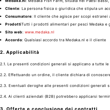
Medaka.nl
: Medaka Fish Farm, situata nei Paesi Bassi
Cliente
: La persona fisica o giuridica che stipula un 
Consumatore
: Il cliente che agisce per scopi estranei
Prodotti
Tutti i prodotti alimentari per pesci Medaka e g
Sito web
:
www.medaka.nl
Accordo
: Qualsiasi accordo tra Medaka.nl e il cliente
2. Applicabilità
2.1. Le presenti condizioni generali si applicano a tutte le 
2.2. Effettuando un ordine, il cliente dichiara di conoscer
2.3. Eventuali deroghe alle presenti condizioni generali 
2.4. Ai clienti aziendali (B2B) potrebbero applicarsi termi
3. Offerte e conclusione dei contratti