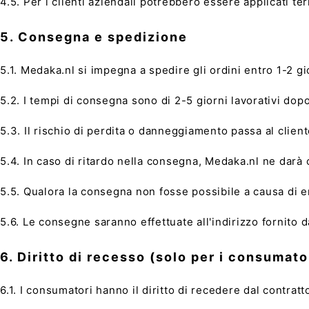
4.5. Per i clienti aziendali potrebbero essere applicati t
5. Consegna e spedizione
5.1. Medaka.nl si impegna a spedire gli ordini entro 1-2 g
5.2. I tempi di consegna sono di 2-5 giorni lavorativi dop
5.3. Il rischio di perdita o danneggiamento passa al clie
5.4. In caso di ritardo nella consegna, Medaka.nl ne darà
5.5. Qualora la consegna non fosse possibile a causa di err
5.6. Le consegne saranno effettuate all'indirizzo fornito da
6. Diritto di recesso (solo per i consumato
6.1. I consumatori hanno il diritto di recedere dal contra