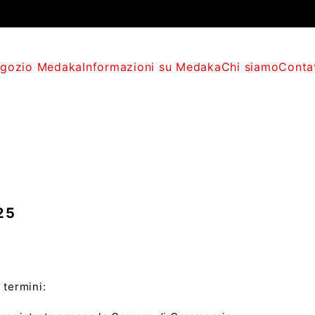
gozio Medaka
Informazioni su Medaka
Chi siamo
Conta
25
 termini: