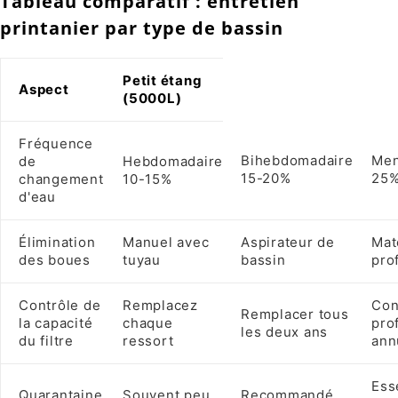
Tableau comparatif : entretien
printanier par type de bassin
Petit étang
Aspect
(5000L)
Fréquence
Bihebdomadaire
Men
de
Hebdomadaire
15-20%
25
changement
10-15%
d'eau
Élimination
Manuel avec
Aspirateur de
Mat
des boues
tuyau
bassin
pro
Contrôle de
Remplacez
Con
Remplacer tous
la capacité
chaque
pro
les deux ans
du filtre
ressort
ann
Ess
Quarantaine
Souvent peu
Recommandé