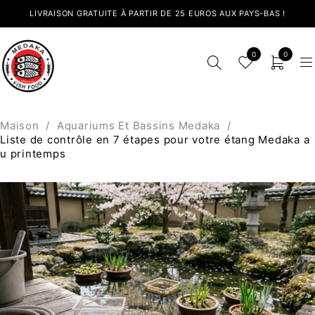
LIVRAISON GRATUITE À PARTIR DE 25 EUROS AUX PAYS-BAS !
0
0
Maison
/
Aquariums Et Bassins Medaka
/
Liste de contrôle en 7 étapes pour votre étang Medaka a
u printemps