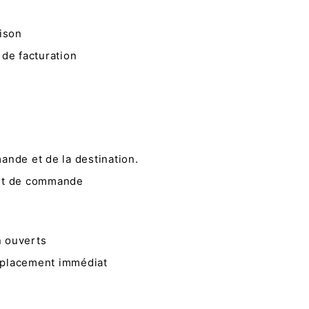
ison
 de facturation
mande et de la destination.
tant de commande
n ouverts
mplacement immédiat