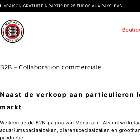
LIVRAISON GRATUITE À PARTIR DE 25 EUROS AUX PAYS-BAS !
Bouti
B2B – Collaboration commerciale
Naast de verkoop aan particulieren 
markt
Welkom op de B2B-pagina van Medaka.nl. Als ontwikkelaa
aquariumspeciaalzaken, dierenspeciaalzaken en groothan
productie.