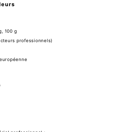
deurs
, 100 g
ucteurs professionnels)
n européenne
s