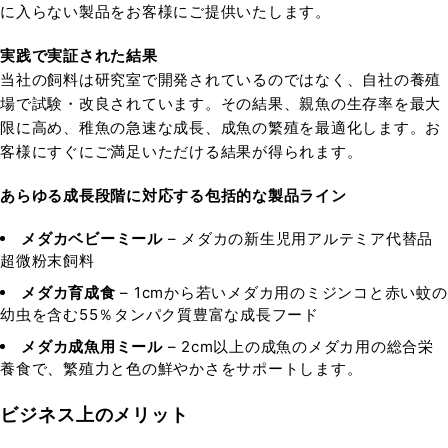
に入らない製品をお客様にご提供いたします。
実践で実証された結果
当社の飼料は研究室で開発されているのではなく、自社の養殖
場で試験・改良されています。その結果、親魚の生存率を最大
限に高め、稚魚の急速な成長、成魚の繁殖を最適化します。お
客様にすぐにご満足いただける結果が得られます。
あらゆる成長段階に対応する包括的な製品ライン
メダカベビーミール
– メダカの新生児用アルテミア代替品
超微粉末飼料
メダカ育成食
– 1cmから若いメダカ用のミジンコと赤い蚊の
幼虫を含む55％タンパク質豊富な成長フード
メダカ成魚用ミール
– 2cm以上の成魚のメダカ用の総合栄
養食で、繁殖力と色の鮮やかさをサポートします。
ビジネス上のメリット