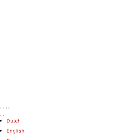
Bénéficiez de 10 % de réduction sur votre première
commande en vous inscrivant à notre newsletter.
Pour s'inscrire
Contact
Conditions
B2B
©
Medaka.nl
- Tous droits réservés
Dutch
English