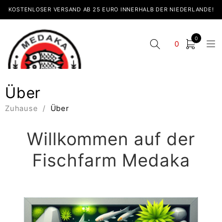
KOSTENLOSER VERSAND AB 25 EURO INNERHALB DER NIEDERLANDE!
0
0
Über
Zuhause
/
Über
Willkommen auf der
Fischfarm Medaka