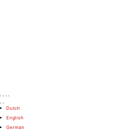
commande en vous inscrivant à notre newsletter.
Pour s'inscrire
Contact
Conditions
B2B
©
Medaka.nl
- Tous droits réservés
Dutch
English
German