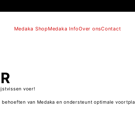
Medaka Shop
Medaka Info
Over ons
Contact
ER
jstvissen voer!
 behoeften van Medaka en ondersteunt optimale voortplant