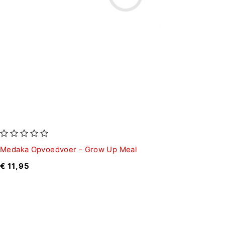
uit 5
Medaka Opvoedvoer - Grow Up Meal
€
11,95