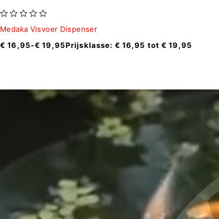
uit 5
Medaka Visvoer Dispenser
€
16,95
-
€
19,95
Prijsklasse: € 16,95 tot € 19,95