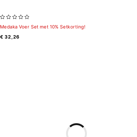
uit 5
Medaka Voer Set met 10% Setkorting!
€
32,26