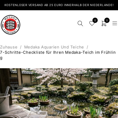
KOSTENLOSER VERSAND AB 25 EURO INNERHALB DER NIEDERLANDE!
0
0
Zuhause
/
Medaka Aquarien Und Teiche
/
7-Schritte-Checkliste für Ihren Medaka-Teich im Frühlin
g