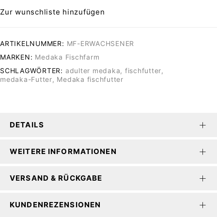
Zur wunschliste hinzufügen
ARTIKELNUMMER:
MF-ERWACHSENER
MARKEN:
Medaka Fischfarm
SCHLAGWÖRTER:
adulter medaka
,
fischfutter
,
medaka-Futter
,
Medaka fischfutter
DETAILS
WEITERE INFORMATIONEN
VERSAND & RÜCKGABE
KUNDENREZENSIONEN