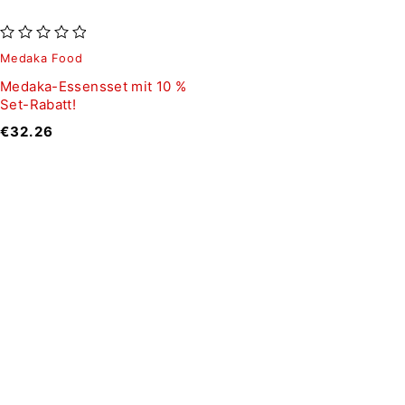
von 5
Medaka Food
Medaka-Essensset mit 10 %
Set-Rabatt!
€
32.26