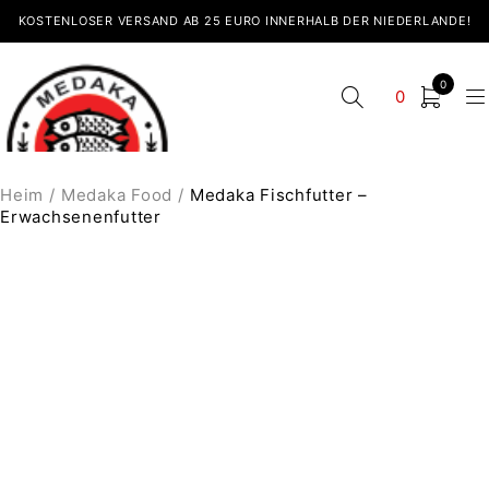
KOSTENLOSER VERSAND AB 25 EURO INNERHALB DER NIEDERLANDE!
0
0
Heim
/
Medaka Food
/
Medaka Fischfutter –
Erwachsenenfutter