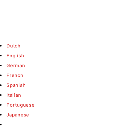
Contact
Conditions
B2B
©
Medaka.nl
- Tous droits réservés
Dutch
English
German
French
Spanish
Italian
Portuguese
Japanese