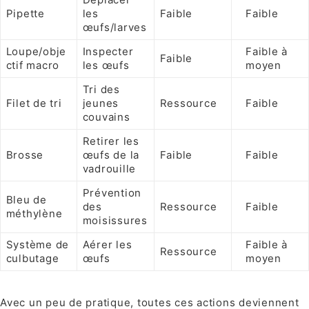
Pipette
les
Faible
Faible
œufs/larves
Loupe/obje
Inspecter
Faible à
Faible
ctif macro
les œufs
moyen
Tri des
Filet de tri
jeunes
Ressource
Faible
couvains
Retirer les
Brosse
œufs de la
Faible
Faible
vadrouille
Prévention
Bleu de
des
Ressource
Faible
méthylène
moisissures
Système de
Aérer les
Faible à
Ressource
culbutage
œufs
moyen
Avec un peu de pratique, toutes ces actions deviennent