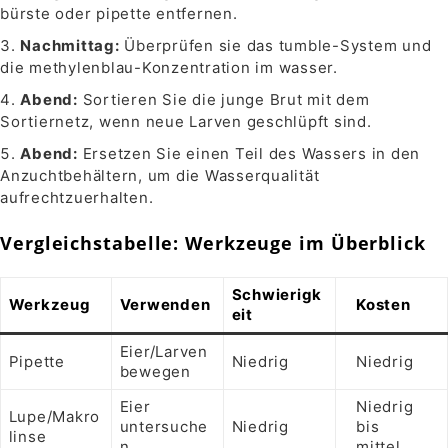
bürste oder pipette entfernen.
Nachmittag:
Überprüfen sie das tumble-System und
die methylenblau-Konzentration im wasser.
Abend:
Sortieren Sie die junge Brut mit dem
Sortiernetz, wenn neue Larven geschlüpft sind.
Abend:
Ersetzen Sie einen Teil des Wassers in den
Anzuchtbehältern, um die Wasserqualität
aufrechtzuerhalten.
Vergleichstabelle: Werkzeuge im Überblick
Schwierigk
Werkzeug
Verwenden
Kosten
eit
Eier/Larven
Pipette
Niedrig
Niedrig
bewegen
Eier
Niedrig
Lupe/Makro
untersuche
Niedrig
bis
linse
n
mittel