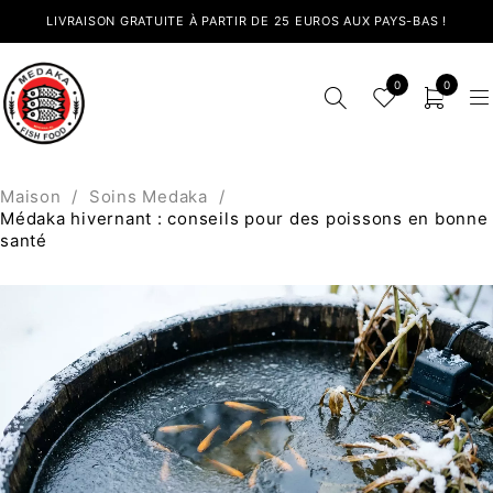
LIVRAISON GRATUITE À PARTIR DE 25 EUROS AUX PAYS-BAS !
0
0
Maison
/
Soins Medaka
/
Médaka hivernant : conseils pour des poissons en bonne
santé