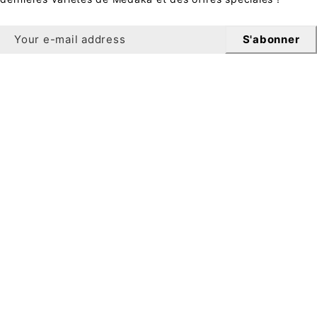
S'abonner
Bulletin
Bénéficiez de 10 % de réduction sur votre première
commande en vous inscrivant à notre newsletter.
Pour s'inscrire