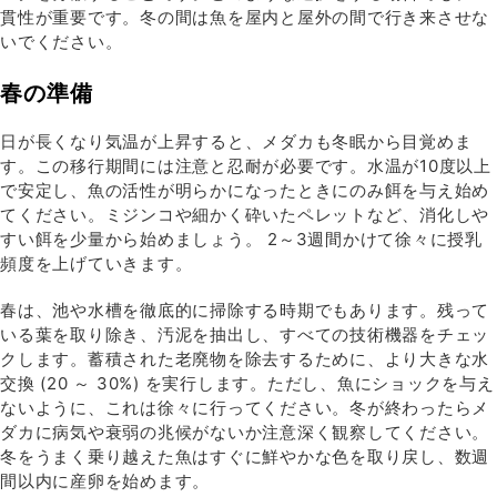
貫性が重要です。冬の間は魚を屋内と屋外の間で行き来させな
いでください。
春の準備
日が長くなり気温が上昇すると、メダカも冬眠から目覚めま
す。この移行期間には注意と忍耐が必要です。水温が10度以上
で安定し、魚の活性が明らかになったときにのみ餌を与え始め
てください。ミジンコや細かく砕いたペレットなど、消化しや
すい餌を少量から始めましょう。 2～3週間かけて徐々に授乳
頻度を上げていきます。
春は、池や水槽を徹底的に掃除する時期でもあります。残って
いる葉を取り除き、汚泥を抽出し、すべての技術機器をチェッ
クします。蓄積された老廃物を除去するために、より大きな水
交換 (20 ～ 30%) を実行します。ただし、魚にショックを与え
ないように、これは徐々に行ってください。冬が終わったらメ
ダカに病気や衰弱の兆候がないか注意深く観察してください。
冬をうまく乗り越えた魚はすぐに鮮やかな色を取り戻し、数週
間以内に産卵を始めます。