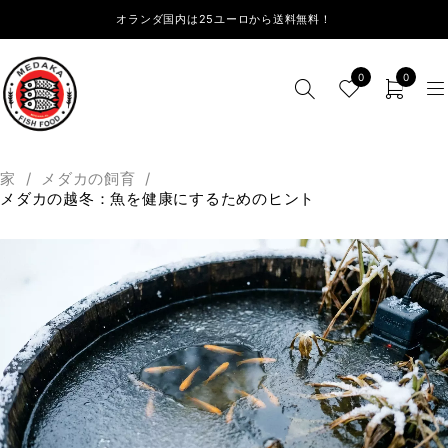
オランダ国内は25ユーロから送料無料！
0
0
家
/
メダカの飼育
/
メダカの越冬：魚を健康にするためのヒント