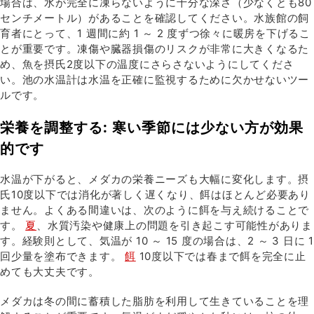
場合は、水が完全に凍らないように十分な深さ（少なくとも80
センチメートル）があることを確認してください。水族館の飼
育者にとって、1 週間に約 1 ～ 2 度ずつ徐々に暖房を下げるこ
とが重要です。凍傷や臓器損傷のリスクが非常に大きくなるた
め、魚を摂氏2度以下の温度にさらさないようにしてくださ
い。池の水温計は水温を正確に監視するために欠かせないツー
ルです。
栄養を調整する: 寒い季節には少ない方が効果
的です
水温が下がると、メダカの栄養ニーズも大幅に変化します。摂
氏10度以下では消化が著しく遅くなり、餌はほとんど必要あり
ません。よくある間違いは、次のように餌を与え続けることで
す。
夏
、水質汚染や健康上の問題を引き起こす可能性がありま
す。経験則として、気温が 10 ～ 15 度の場合は、2 ～ 3 日に 1
回少量を塗布できます。
餌
10度以下では春まで餌を完全に止
めても大丈夫です。
メダカは冬の間に蓄積した脂肪を利用して生きていることを理