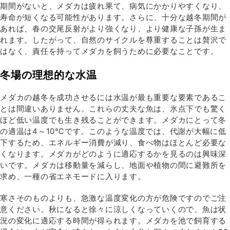
期間がないと、メダカは疲れ果て、病気にかかりやすくなり、
寿命が短くなる可能性があります。さらに、十分な越冬期間が
あれば、春の交尾反射がより強くなり、より健康な子孫が生ま
れます。したがって、自然のサイクルを尊重することは贅沢で
はなく、責任を持ってメダカを飼うために必要なことです。
冬場の理想的な水温
メダカの越冬を成功させるには水温が最も重要な要素であるこ
とは間違いありません。これらの丈夫な魚は、氷点下でも驚く
ほど低い温度でも生き残ることができます。メダカにとって冬
の適温は4～10℃です。このような温度では、代謝が大幅に低
下するため、エネルギー消費が減り、食べ物はほとんど必要な
くなります。メダカがどのように適応するかを見るのは興味深
いです。メダカは移動量を減らし、地面や植物の間に避難所を
求め、一種の省エネモードに入ります。
寒さそのものよりも、急激な温度変化の方が危険ですのでご注
意ください。秋になると徐々に涼しくなっていくので、魚は状
況の変化に適応する時間が得られます。メダカを池で飼育する