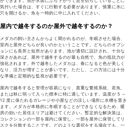
ができます。魚が水面にぶら下がって息を切らしていることに
気付いた場合は、すぐに行動する必要があります。慎重に氷に
穴を開けるか、魚を一時的に中に入れてください。
屋内で越冬するのか屋外で越冬するのか？
メダカの飼い主さんからよく聞かれるのが、冬眠させた場合、
室内と屋外どちらが良いのかということです。どちらのオプシ
ョンにも長所と短所があります。池が適切に設計され、十分な
深さがあれば、屋外で越冬するのが最も自然で、魚の抵抗力が
強化されます。外で越冬したメダカは、春になると色が美しく
なり、活力が増すことが多いです。ただし、この方法には十分
な準備と定期的な監視が必要です。
屋内で越冬すると管理が容易になり、貴重な繁殖系統、若魚、
または秋に弱って入った標本に特に適しています。温度が 5 ～
12 度に保たれるガレージや小屋などの涼しい場所に水槽を置き
ます。メダカが本格的に冬眠することができなくなるため、暖
房の効いた居住エリアは避けてください。暫定的な解決策は、
コレクションの一部を屋内に保管し、一部を屋外に保管してリ
スクを分散することです。どのような選択をする場合でも、一