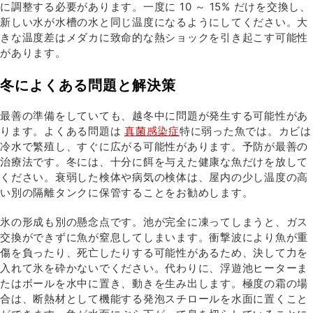
に調整する必要があります。一度に 10 ～ 15% だけを交換し、
新しい水が水槽の水と同じ温度になるようにしてください。大
きな温度差はメダカに致命的な熱ショックを引き起こす可能性
があります。
冬によくある問題と解決策
最善の準備をしていても、越冬中に問題が発生する可能性があ
ります。よくある問題は
真菌感染症
特に弱った魚では。カビは
冷水で繁殖し、すぐに広がる可能性があります。予防が最善の
治療法です。冬には、十分に餌を与えた健康な魚だけを放して
ください。衰弱した検体や病気の検体は、屋内の少し温度の高
い別の隔離タンクに保管することをお勧めします。
氷の形成も別の懸念点です。池が完全に凍ってしまうと、ガス
交換ができずに魚が窒息してしまいます。衝撃波により魚が重
傷を負ったり、死亡したりする可能性があるため、決して力を
入れて氷を砕かないでください。代わりに、浮遊池ヒーターま
たはボールを水中に置き、動きを生み出します。極度の霜の場
合は、断熱材として機能する発泡スチロールを水面に置くこと