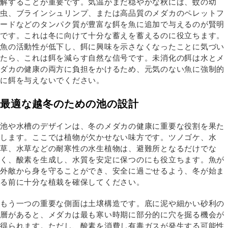
解することが重要です。気温がまだ穏やかな秋には、蚊の幼
虫、ブラインシュリンプ、または高品質のメダカのペレットフ
ードなどのタンパク質が豊富な餌を魚に追加で与えるのが賢明
です。これは冬に向けて十分な蓄えを蓄えるのに役立ちます。
魚の活動性が低下し、餌に興味を示さなくなったことに気づい
たら、これは餌を減らす自然な信号です。未消化の餌は水とメ
ダカの健康の両方に負担をかけるため、元気のない魚に強制的
に餌を与えないでください。
最適な越冬のための池の設計
池や水槽のデザインは、冬のメダカの健康に重要な役割を果た
します。ここでは植物が欠かせない味方です。ツノゴケ、水
草、水草などの耐寒性の水生植物は、避難所となるだけでな
く、酸素を生成し、水質を安定に保つのにも役立ちます。魚が
外敵から身を守ることができ、安全に過ごせるよう、冬が始ま
る前に十分な植栽を確保してください。
もう一つの重要な側面は土壌構造です。底に泥や細かい砂利の
層があると、メダカは最も寒い時期に部分的に穴を掘る機会が
得られます。ただし、酸素を消費し有毒ガスが発生する可能性