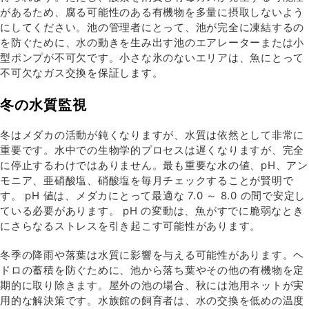
があるため、腐る可能性のある有機物を多量に摂取しないよう
にしてください。池の管理者にとって、池が完全に凍結するの
を防ぐために、水の動きを生み出す池のエアレーターまたは小
型ポンプが不可欠です。小さな氷のないエリアは、魚にとって
不可欠なガス交換を保証します。
冬の水質監視
冬はメダカの活動が鈍くなりますが、水質は依然として非常に
重要です。水中での生物学的プロセスは遅くなりますが、完全
に停止するわけではありません。最も重要な水の値、pH、アン
モニア、亜硝酸塩、硝酸塩を毎月チェックすることが賢明で
す。 pH 値は、メダカにとって最適な 7.0 ～ 8.0 の間で安定し
ている必要があります。 pH の変動は、魚がすでに脆弱なとき
にさらなるストレスを引き起こす可能性があります。
冬季の降雨や落葉は水質に影響を与える可能性があります。ヘ
ドロの蓄積を防ぐために、池から落ち葉やその他の有機物を定
期的に取り除きます。屋外の池の場合、秋には池用ネットが実
用的な解決策です。水族館の飼育者は、水の交換を低めの温度