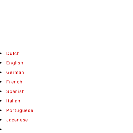
Contacto
Condiciones
B2B
©
Medaka.nl
- Reservados todos los derechos
Dutch
English
German
French
Spanish
Italian
Portuguese
Japanese