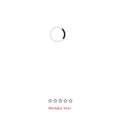
uit 5
Medaka Voer