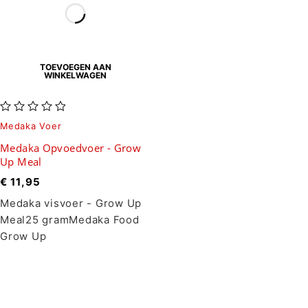
TOEVOEGEN AAN
WINKELWAGEN
uit 5
Medaka Voer
Medaka Opvoedvoer - Grow
Up Meal
€
11,95
Medaka visvoer - Grow Up
Meal25 gramMedaka Food
Grow Up