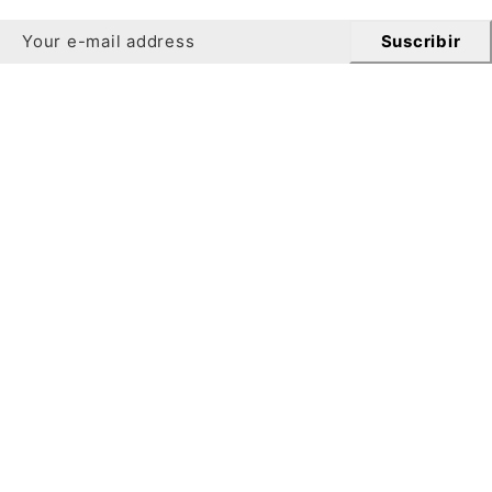
Suscribir
Hoja informativa
¡Consigue Un 10% de descuento en tu primer pedido al
suscribirte a nuestro boletín!
Para registrarse