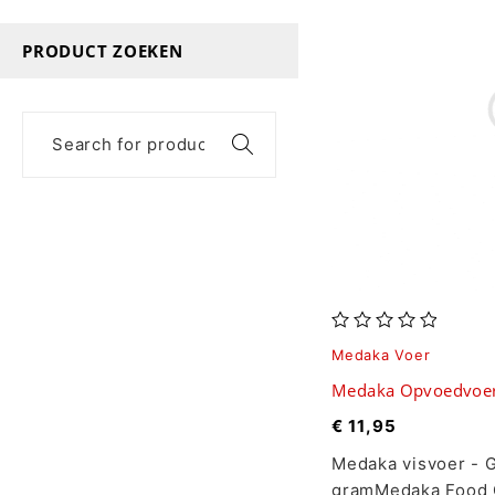
PRODUCT ZOEKEN
uit 5
Medaka Voer
Medaka Opvoedvoer
€
11,95
Medaka visvoer - 
gramMedaka Food