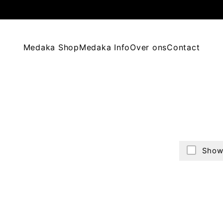
Medaka Shop
Medaka Info
Over ons
Contact
Show 