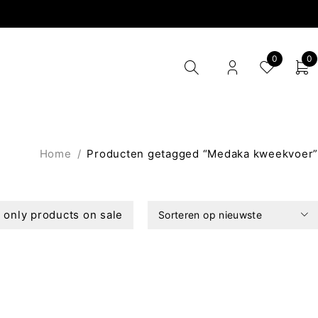
0
0
Home
/
Producten getagged “Medaka kweekvoer”
only products on sale
Sorteren op nieuwste