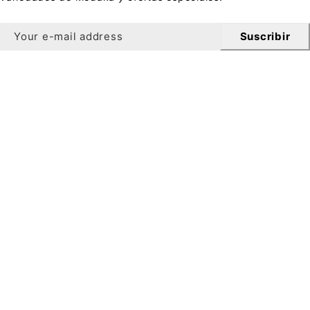
Suscribir
Hoja informativa
¡Consigue Un 10% de descuento en tu primer pedido al
suscribirte a nuestro boletín!
Para registrarse