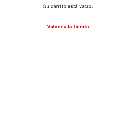
Su carrito está vacío.
Volver a la tienda
Hoja informativa
¡Consigue Un 10% de descuento en tu primer pedido al
suscribirte a nuestro boletín!
Para registrarse