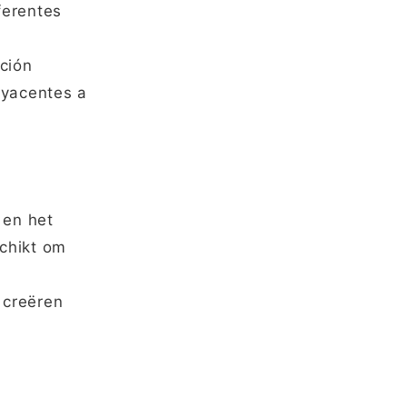
ferentes
ción
byacentes a
 en het
chikt om
 creëren