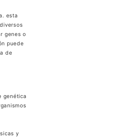
a. esta
 diversos
ar genes o
ión puede
ca de
e genética
rganismos
sicas y