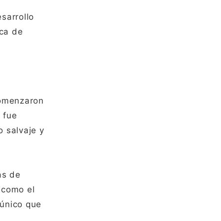
sarrollo
ica de
comenzaron
 fue
 salvaje y
as de
 como el
 único que