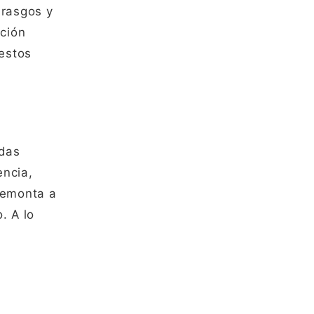
 rasgos y
ación
 estos
adas
encia,
remonta a
. A lo