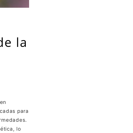
de la
 en
écadas para
ermedades.
tica, lo