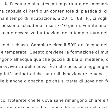
a dell'acquario alla stessa temperatura dell'acquari
una capsula di Petri o un contenitore di plastica di c
 il tempo di incubazione: a 20 °C (68 °F), ci vogli
 possono schiudersi in soli 7-10 giorni. Fornite una
 causare eccessive fluttuazioni della temperatura del
sso di schiusa. Cambiare circa il 50% dell'acqua nel
a e temperata. Questo previene la formazione di mu
ngono all'acqua qualche goccia di blu di metilene, 
pravvivenza delle uova. È anche possibile aggiunge
rietà antibatteriche naturali. Ispezionare le uova
e bianche o opache, poiché si tratta di uova non 
co. Noterete che le uova sane rimangono chiare e 
gli embrioni in via di sviluppo. Poco prima della sch