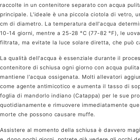
raccolte in un contenitore separato con acqua pulit
principale. L'ideale è una piccola ciotola di vetro, 
cm di diametro. La temperatura dell'acqua determina
10-14 giorni, mentre a 25-28 °C (77-82 °F), le uova
filtrata, ma evitate la luce solare diretta, che può
La qualità dell'acqua è essenziale durante il proce
contenitore di schiusa ogni giorno con acqua pulit
mantiene l'acqua ossigenata. Molti allevatori aggiu
come agente antimicotico e aumenta il tasso di so
foglia di mandorlo indiano (Catappa) per le sue prop
quotidianamente e rimuovere immediatamente quell
morte che possono causare muffe.
Assistere al momento della schiusa è davvero magi
e, dopo pochi giorni, potrete già vedere gli occhi de