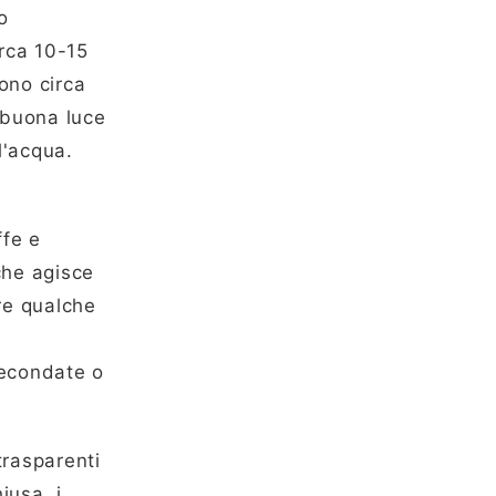
o
irca 10-15
ono circa
 buona luce
l'acqua.
ffe e
che agisce
re qualche
fecondate o
trasparenti
iusa, i