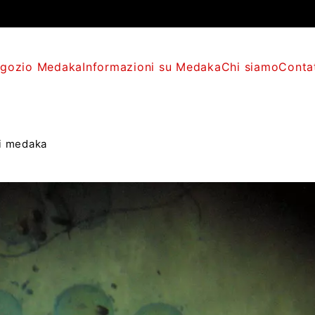
gozio Medaka
Informazioni su Medaka
Chi siamo
Conta
di medaka