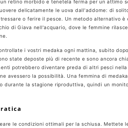
un retino morbido e tenetela ferma per un attimo 
muovere delicatamente le uova dall'addome: di solito
ressare o ferire il pesce. Un metodo alternativo è 
schio di Giava nell'acquario, dove le femmine rilasc
ne.
Controllate i vostri medaka ogni mattina, subito dop
 sono state deposte più di recente e sono ancora ch
rimenti potrebbero diventare preda di altri pesci nell
e ne avessero la possibilità. Una femmina di medak
o durante la stagione riproduttiva, quindi un monit
pratica
eare le condizioni ottimali per la schiusa. Mettete 