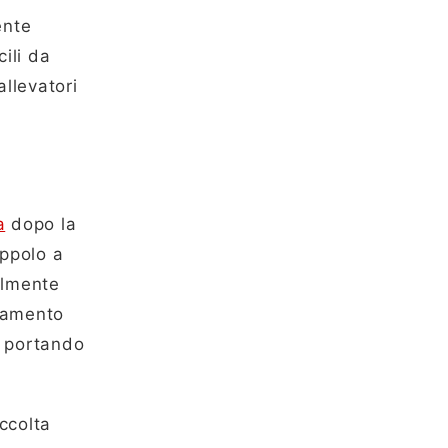
ente
ili da
allevatori
a
dopo la
appolo a
ilmente
rtamento
o portando
accolta