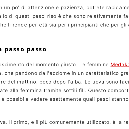
con un po' di attenzione e pazienza, potrete rapidam
llo di questi pesci riso è che sono relativamente fac
he li rende perfetti sia per i principianti che per gli 
a passo passo
conoscimento del momento giusto. Le femmine
Medak
a, che pendono dall'addome in un caratteristico gr
ore del mattino, poco dopo l'alba. Le uova sono fac
cate alla femmina tramite sottili fili. Questo compo
hé è possibile vedere esattamente quali pesci stann
va. Il primo, e il più comunemente utilizzato, è la r