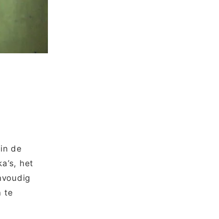
 in de
a’s, het
nvoudig
 te