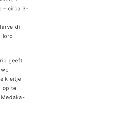
 – circa 3-
larve di
 loro
rip geeft
euwe
lk eitje
g op te
je Medaka-