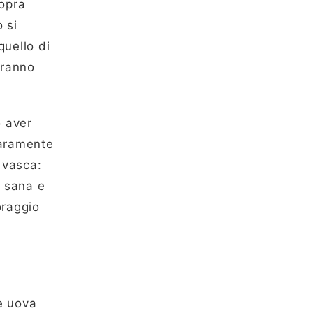
sopra
 si
quello di
eranno
o aver
iaramente
a vasca:
a sana e
oraggio
le uova