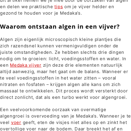
dit artikel nemen we je mee door de oorzaken van algen
en delen we praktische
tips
om je vijver helder en
gezond te houden voor je Medaka’s.
Waarom ontstaan algen in een vijver?
Algen zijn eigenlijk microscopisch kleine plantjes die
zich razendsnel kunnen vermenigvuldigen onder de
juiste omstandigheden. Ze hebben slechts drie dingen
nodig om te groeien: licht, voedingsstoffen en water. In
een
Medaka vijver
zijn deze drie elementen natuurlijk
altijd aanwezig, maar het gaat om de balans. Wanneer er
te veel voedingsstoffen in het water zitten – vooral
nitraten en fosfaten – krijgen algen alle kans om zich
massaal te ontwikkelen. Dit proces wordt versterkt door
direct zonlicht, dat als een turbo werkt voor algengroei.
Een veelvoorkomende oorzaak van overmatige
algengroei is overvoeding van je Medaka’s. Wanneer je te
veel
voer
geeft, eten de visjes niet alles op en zinkt het
overtollige voer naar de bodem. Daar breekt het af en