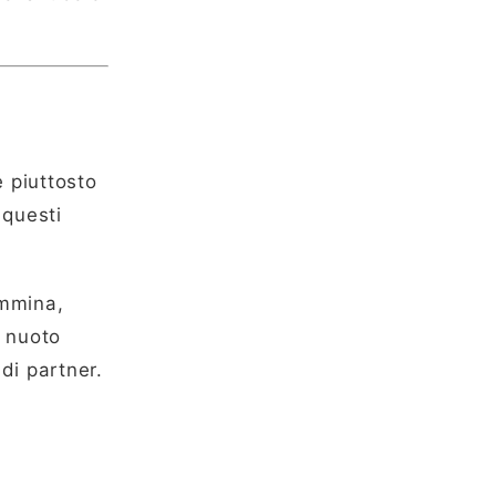
 piuttosto
 questi
emmina,
i nuoto
di partner.