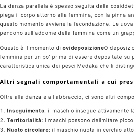
La danza parallela è spesso seguita dalla cosidde
piega il corpo attorno alla femmina, con la pinna a
questo momento avviene la fecondazione. Le uov
pendono sull'addome della femmina come un grapp
Questo è il momento di
ovideposizione
O deposizi
femmina per un po' prima di essere depositate su p
caratteristica unica dei pesci Medaka che li disting
Altri segnali comportamentali a cui pre
Oltre alla danza e all'abbraccio, ci sono altri comp
Inseguimento
: il maschio insegue attivamente l
Territorialità
: i maschi possono delimitare piccol
Nuoto circolare
: il maschio nuota in cerchio att