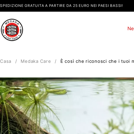
SPEDIZIONE GRATUITA A PARTIRE DA 25 EURO NEI PAESI BASSI!
Ne
Casa
/
Medaka Care
/
È così che riconosci che i tuoi