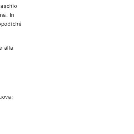
maschio
na. In
opodiché
 alla
 uova: