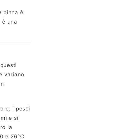
a pinna è
a è una
 questi
re variano
in
ore, i pesci
mi e si
ro la
20 e 26°C.