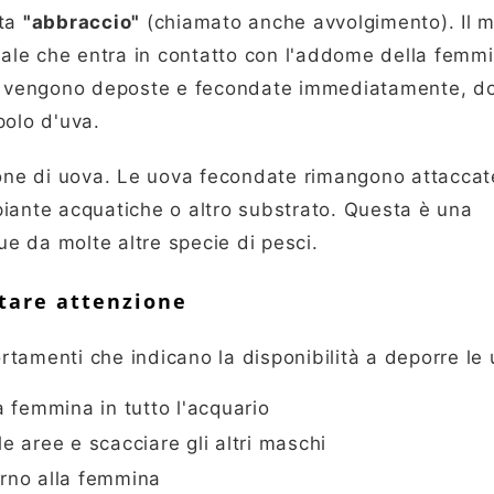
tta
"abbraccio"
(chiamato anche avvolgimento). Il 
nale che entra in contatto con l'addome della femmi
a vengono deposte e fecondate immediatamente, d
olo d'uva.
one di uova. Le uova fecondate rimangono attaccate
iante acquatiche o altro substrato. Questa è una
ue da molte altre specie di pesci.
stare attenzione
ortamenti che indicano la disponibilità a deporre le
a femmina in tutto l'acquario
e aree e scacciare gli altri maschi
orno alla femmina