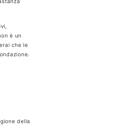
bastanza
vi,
non è un
rai che le
condazione.
gione della