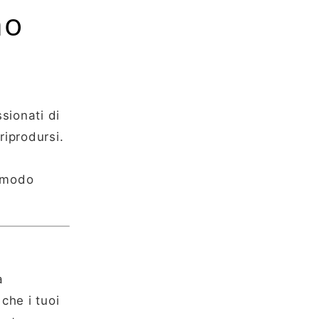
no
sionati di
riprodursi.
o modo
a
che i tuoi