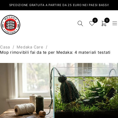
SPEDIZIONE GRATUITA A PARTIRE DA 25 EURO NEI PAESI BASSI!
0
0
Casa
/
Medaka Care
/
Mop rimovibili fai da te per Medaka: 4 materiali testati