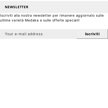
NEWSLETTER
Iscriviti alla nostra newsletter per rimanere aggiornato sulle
ultime varietà Medaka e sulle offerte speciali!
Iscriviti
Notiziario
Ricevi uno sconto del 10% sul tuo primo ordine
iscrivendoti alla nostra newsletter.
Per registrarsi