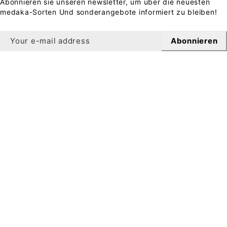
Abonnieren sie unseren newsletter, um über die neuesten
medaka-Sorten Und sonderangebote informiert zu bleiben!
Abonnieren
Newsletter
Sichern Sie sich 10 % Rabatt auf Ihre erste Bestellung,
wenn Sie sich für unseren Newsletter anmelden.
Zur Registrierung