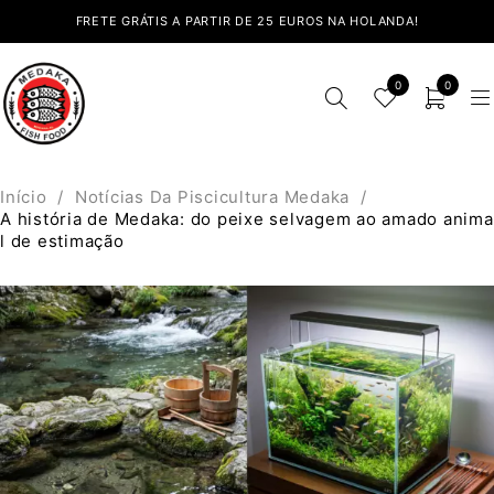
FRETE GRÁTIS A PARTIR DE 25 EUROS NA HOLANDA!
0
0
Início
/
Notícias Da Piscicultura Medaka
/
A história de Medaka: do peixe selvagem ao amado anima
l de estimação