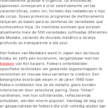
relativamente gradual e orgânica. Os entusiastas
japoneses começaram a criar seletivamente certas
características, como cor, formato das nadadeiras e tipo
de corpo. Esses primeiros programas de melhoramento
lançaram as bases para as centenas de variedades que
conhecemos hoje. Os cientistas estimam que existam
atualmente mais de 500 variedades cultivadas diferentes
de Medaka, variando do dourado metálico e laranja
profundo ao transparente e até azul.
Het fokken van Medaka’s werd in Japan een serieuze
hobby en zelfs een kunstvorm, vergelijkbaar met het
kweken
van Koi karpers. Fokkers ontwikkelden
specifieke technieken om gewenste eigenschappen te
versterken en nieuwe kleurvarianten te creëren. Een
belangrijke doorbraak kwam in de jaren 1990 toen
fokkers ontdekten hoe ze de metallic glans konden
intensiveren door selectieve paring. Deze “Hikari”
variëteiten, met hun schitterende, reflecterende
schubben, werden enorm populair. Vandaag de dag zijn
er gespecialiseerde fokkers die zich volledig wijden aan