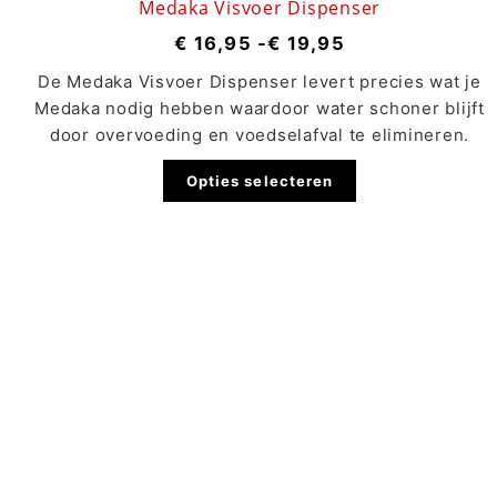
Medaka Visvoer Dispenser
€
16,95
-
€
19,95
De Medaka Visvoer Dispenser levert precies wat je
Medaka nodig hebben waardoor water schoner blijft
door overvoeding en voedselafval te elimineren.
Opties selecteren
Nieuwsbrief
Ontvang 10% korting op je eerste bestelling wanneer
je je inschrijft voor onze nieuwsbrief.
Aanmelden