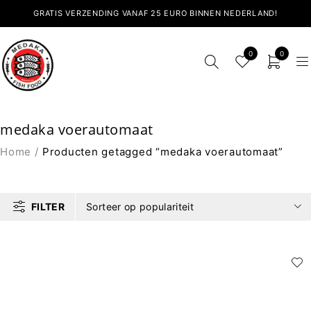
GRATIS VERZENDING VANAF 25 EURO BINNEN NEDERLAND!
0
0
medaka voerautomaat
Home
/
Producten getagged “medaka voerautomaat”
FILTER
Sorteer op populariteit