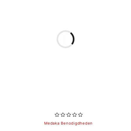
uit 5
Medaka Benodigdheden