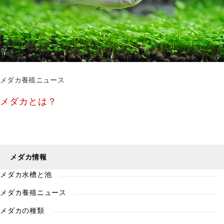
メダカ養殖ニュース
メダカとは？
メダカ情報
メダカ水槽と池
メダカ養殖ニュース
メダカの種類