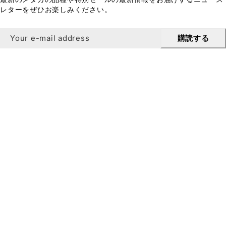
レターをぜひお楽しみください。
購読する
ニュースレター
ニュースレターにご登録いただくと、初回のご注文が 10%
オフになります。
登録するには