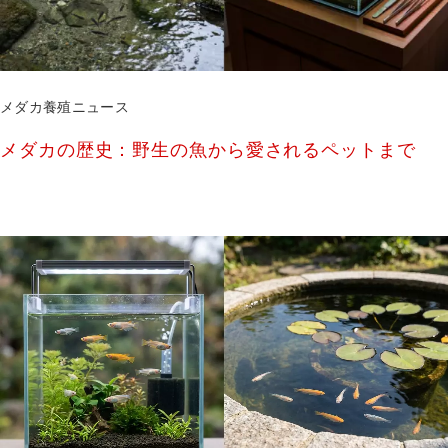
メダカ養殖ニュース
メダカの歴史：野生の魚から愛されるペットまで