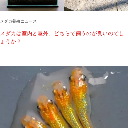
メダカ養殖ニュース
メダカは室内と屋外、どちらで飼うのが良いのでし
ょうか？