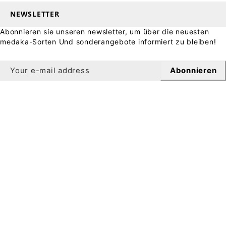
NEWSLETTER
Abonnieren sie unseren newsletter, um über die neuesten
medaka-Sorten Und sonderangebote informiert zu bleiben!
Abonnieren
Newsletter
Sichern Sie sich 10 % Rabatt auf Ihre erste Bestellung,
wenn Sie sich für unseren Newsletter anmelden.
Zur Registrierung