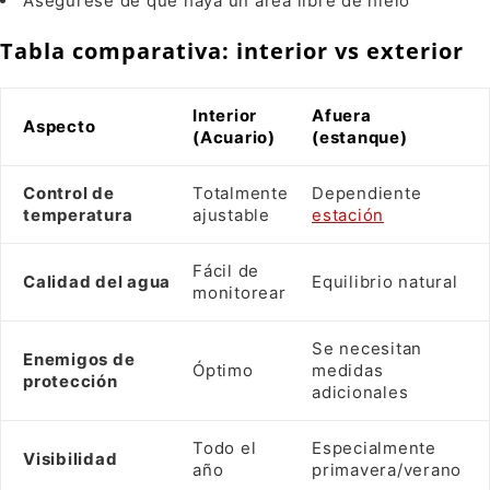
Asegúrese de que haya un área libre de hielo
Tabla comparativa: interior vs exterior
Interior
Afuera
Aspecto
(Acuario)
(estanque)
Control de
Totalmente
Dependiente
temperatura
ajustable
estación
Fácil de
Calidad del agua
Equilibrio natural
monitorear
Se necesitan
Enemigos de
Óptimo
medidas
protección
adicionales
Todo el
Especialmente
Visibilidad
año
primavera/verano