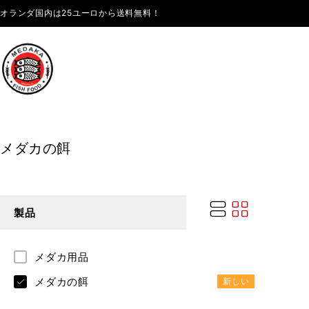
オランダ国内は25ユーロから送料無料！
メダカの餌
製品
メダカ用品
メダカの餌
新しい