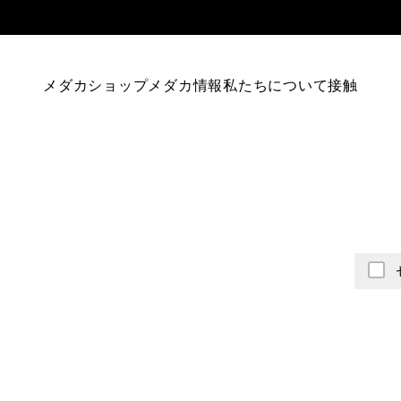
メダカショップ
メダカ情報
私たちについて
接触