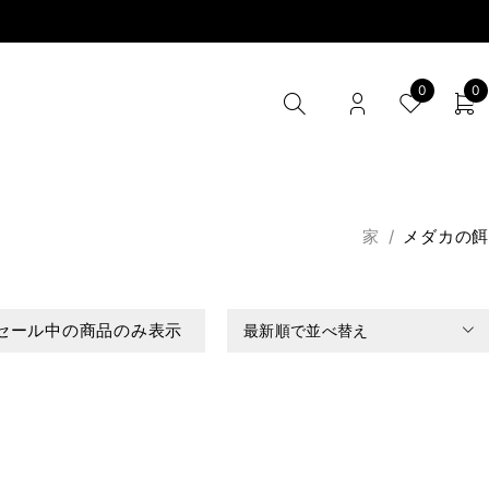
0
0
家
/
メダカの餌
セール中の商品のみ表示
最新順で並べ替え