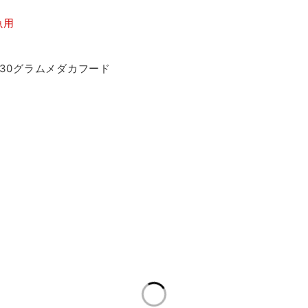
魚用
30グラムメダカフード
情報
ニ
B2B注文
ニュ
メダカ情報
りま
利用規約とプライバシー